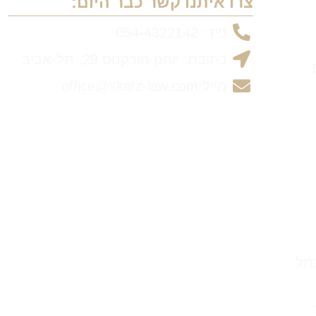
צרו איתנו קשר כבר היום:
נייד: 054-4322142
כתובת: יוחנן הורקנוס 29, תל-אביב
מייל:office@skatz-law.com
בתל