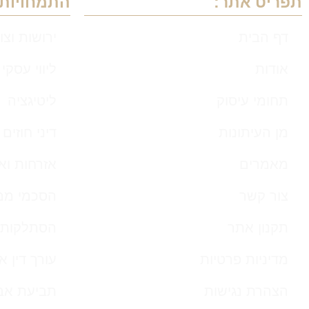
תפריט אתר:
התמחויות
דף הבית
ירושות וצו
אודות
ליווי עסקי
תחומי עיסוק
ליטיגציה
מן העיתונות
דיני חוזים
מאמרים
אזרחות וא
צור קשר
הסכמי ממו
תקנון אתר
הסתלקות 
מדיניות פרטיות
עורך דין 
הצהרת נגישות
תביעת אב