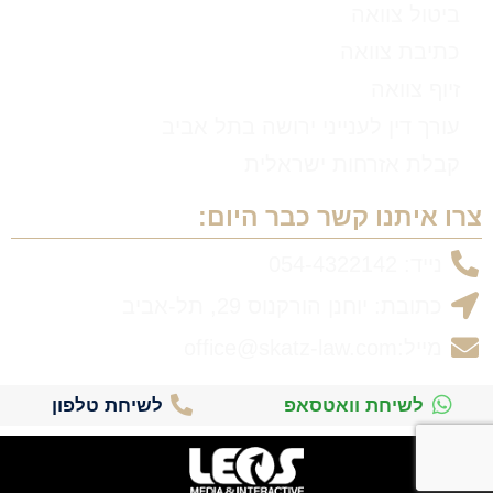
ביטול צוואה
כתיבת צוואה
זיוף צוואה
עורך דין לענייני ירושה בתל אביב
קבלת אזרחות ישראלית
צרו איתנו קשר כבר היום:
נייד: 054-4322142
כתובת: יוחנן הורקנוס 29, תל-אביב
מייל:office@skatz-law.com
לשיחת וואטסאפ
לשיחת טלפון